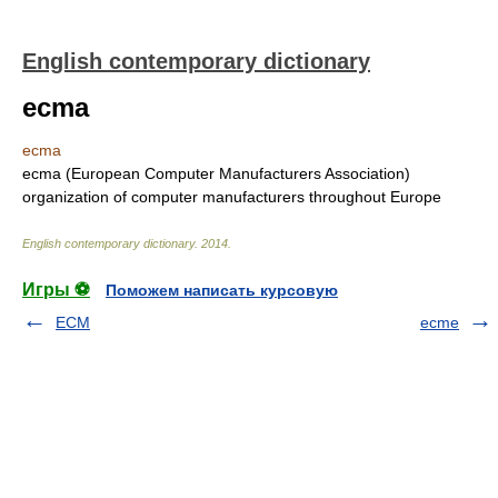
English contemporary dictionary
ecma
ecma
ecma (European Computer Manufacturers Association)
organization of computer manufacturers throughout Europe
English contemporary dictionary
.
2014
.
Игры ⚽
Поможем написать курсовую
ECM
ecme