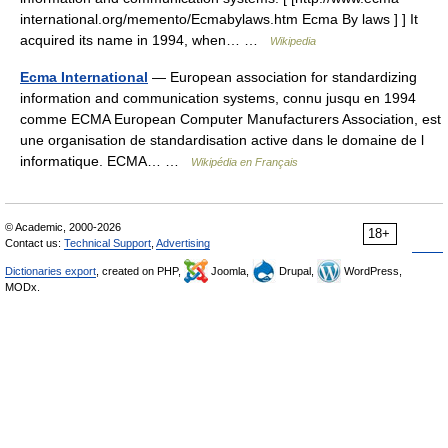
international.org/memento/Ecmabylaws.htm Ecma By laws ] ] It
acquired its name in 1994, when… …
Wikipedia
Ecma International
— European association for standardizing
information and communication systems, connu jusqu en 1994
comme ECMA European Computer Manufacturers Association, est
une organisation de standardisation active dans le domaine de l
informatique. ECMA… …
Wikipédia en Français
© Academic, 2000-2026
18+
Contact us:
Technical Support
,
Advertising
Dictionaries export
, created on PHP,
Joomla,
Drupal,
WordPress,
MODx.